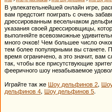
Игры
>
Игры по персонажам
>
Игры Шоу дельфинов
>
Игра Шоу дель
В увлекательнейшей онлайн игре, рас
вам предстоит поиграть с очень заба
дрессированным весельчаком дельфи
указания своей дрессировщицы, котора
выполняйте всевозможные удивитель
много очков! Чем большее число очко
тем более популярными вы станете. По
время ограничено, а это значит, вам с
так, чтобы все присутствующие зрите
фееричного шоу незабываемое удовол
Играйте так же
Шоу дельфинов 2
,
Шоу
дельфинов 4
,
Шоу дельфинов 5
.