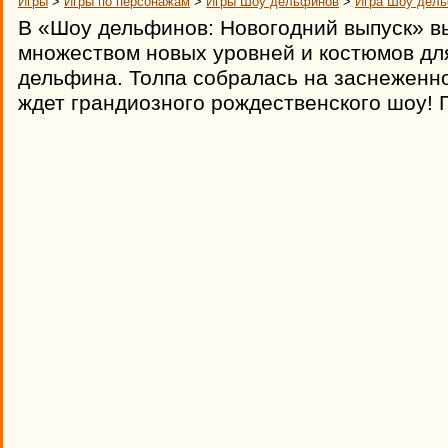
Игры
>
Игры по персонажам
>
Игры Шоу дельфинов
>
Игра Шоу дель
В «Шоу дельфинов: Новогодний выпуск» в
множеством новых уровней и костюмов дл
дельфина. Толпа собралась на заснеженн
ждет грандиозного рождественского шоу! 