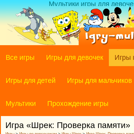
Мультики игры для девоче
Все игры
Игры для девочек
Игры 
Игры для детей
Игры для мальчиков
Мультики
Прохождение игры
Игра «Шрек: Проверка памяти»
Игры
>
Игры по персонажам
>
Игры Шрек
>
Игра Шрек: Проверка пам