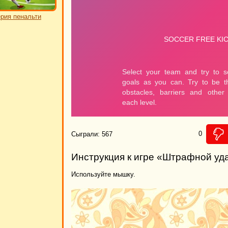
рия пенальти
0
Сыграли: 567
Инструкция к игре «Штрафной уд
Используйте мышку.