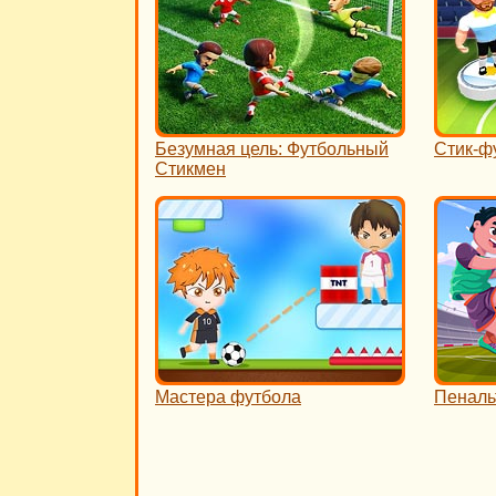
Безумная цель: Футбольный
Стик-ф
Стикмен
Мастера футбола
Пенальт