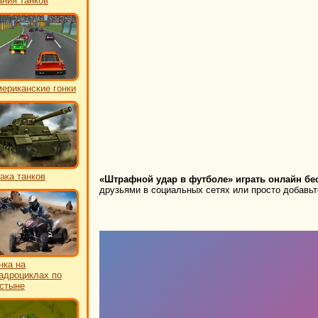
ния танков
ериканские гонки
ака танков
«Штрафной удар в футболе» играть онлайн бе
друзьями в социальных сетях или просто добавьте
нка на
адроциклах по
стыне