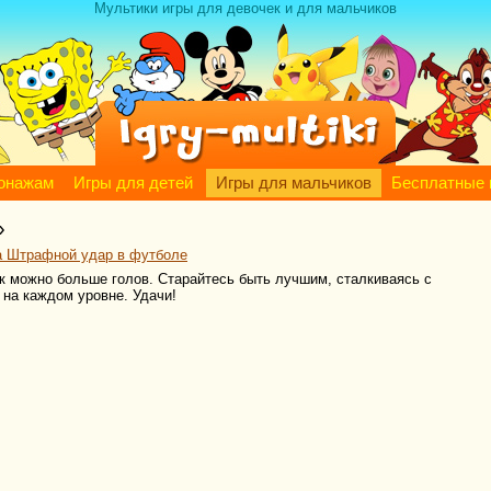
Мультики игры для девочек и для мальчиков
сонажам
Игры для детей
Игры для мальчиков
Бесплатные 
»
а Штрафной удар в футболе
к можно больше голов. Старайтесь быть лучшим, сталкиваясь с
 на каждом уровне. Удачи!