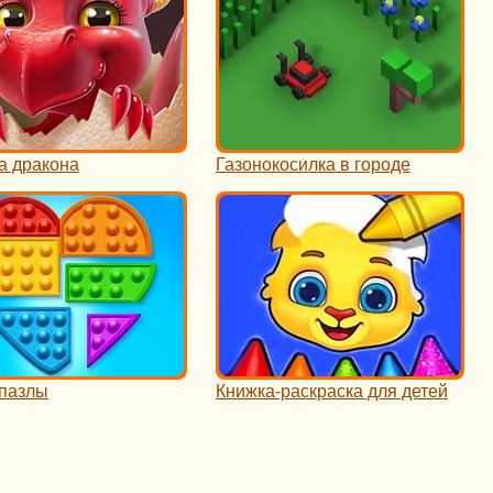
а дракона
Газонокосилка в городе
 пазлы
Книжка-раскраска для детей