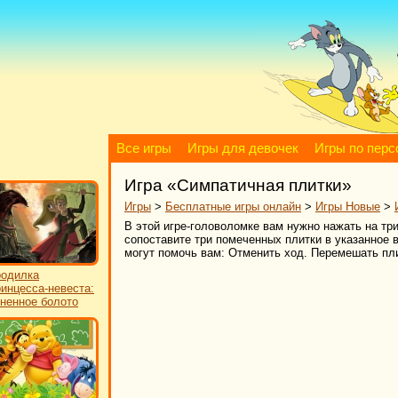
Все игры
Игры для девочек
Игры по пер
Игра «Симпатичная плитки»
Игры
>
Бесплатные игры онлайн
>
Игры Новые
>
В этой игре-головоломке вам нужно нажать на тр
сопоставите три помеченных плитки в указанное в
могут помочь вам: Отменить ход. Перемешать пли
одилка
инцесса-невеста:
ненное болото