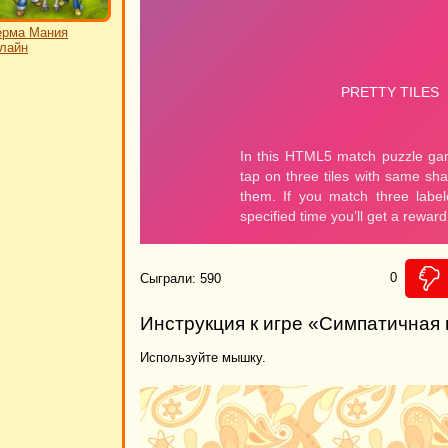
ерма Мания
лайн
0
Сыграли: 590
Инструкция к игре «Симпатичная 
Используйте мышку.