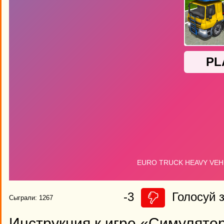
-3
Голосуй з
Сыграли: 1267
Инструкция к игре «Симулято