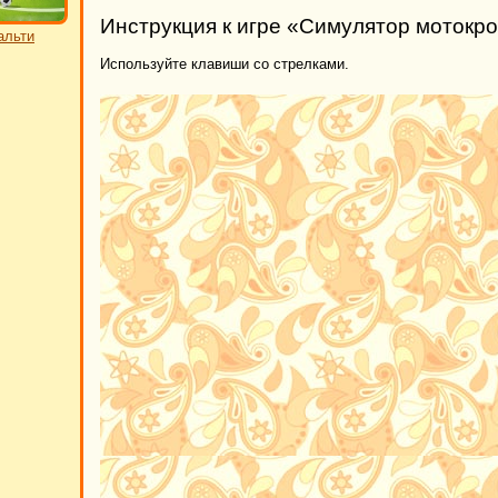
Инструкция к игре «Симулятор мотокр
альти
Используйте клавиши со стрелками.