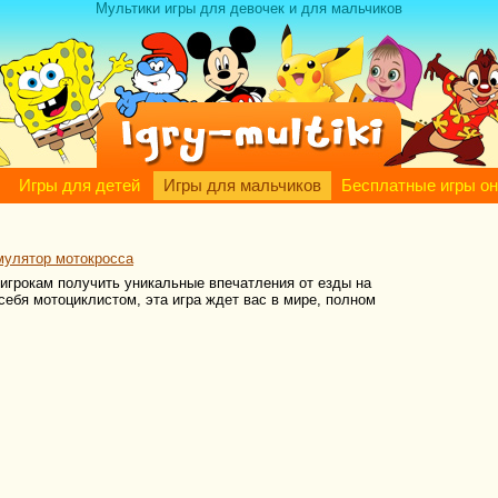
Мультики игры для девочек и для мальчиков
Игры для детей
Игры для мальчиков
Бесплатные игры о
мулятор мотокросса
игрокам получить уникальные впечатления от езды на
себя мотоциклистом, эта игра ждет вас в мире, полном