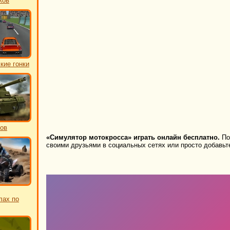
ков
кие гонки
ков
«Симулятор мотокросса» играть онлайн бесплатно.
Под
своими друзьями в социальных сетях или просто добавьте
лах по