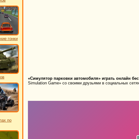
ков
кие гонки
ков
«Симулятор парковки автомобиля» играть онлайн бес
Simulation Game» со своими друзьями в социальных сетях
лах по