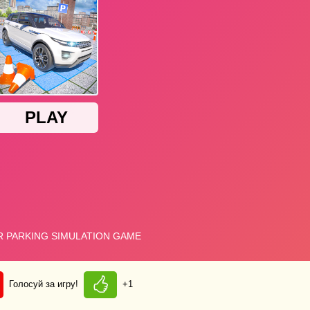
Голосуй за игру!
+1