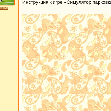
Инструкция к игре «Симулятор парков
альти