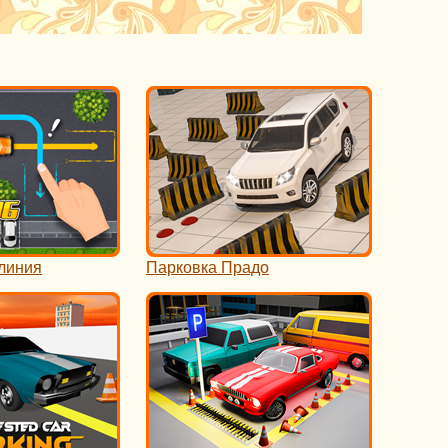
линия
Парковка Прадо