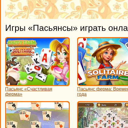
Игры «Пасьянсы» играть онл
Пасьянс «Счастливая
Пасьянс ферма: Време
ферма»
года