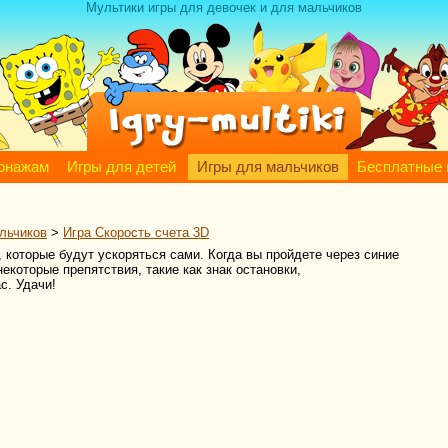
Мультики игры для девочек и для мальчиков
сонажам
Игры для детей
Игры для мальчиков
Бесплатные 
льчиков
>
Игра Скорость счета 3D
 которые будут ускоряться сами. Когда вы пройдете через синие
екоторые препятствия, такие как знак остановки,
с. Удачи!