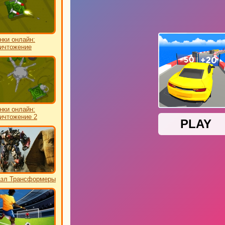
нки онлайн:
ичтожение
нки онлайн:
ичтожение 2
зл Трансформеры