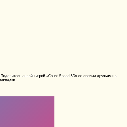
Поделитесь онлайн игрой «Count Speed 3D» со своими друзьями в
закладки.