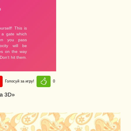
Голосуй за игру!
0
та 3D»