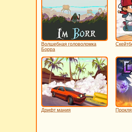
Волшебная головоломка
Скейтб
Борра
Дрифт мания
Прокля