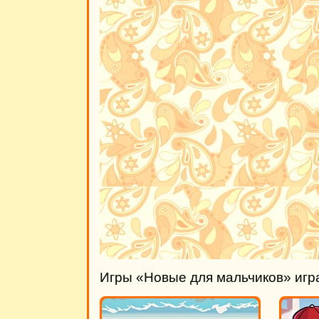
Игры «Новые для мальчиков» игр