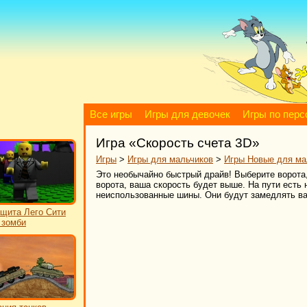
Все игры
Игры для девочек
Игры по пер
Игра «Скорость счета 3D»
Игры
>
Игры для мальчиков
>
Игры Новые для ма
Это необычайно быстрый драйв! Выберите ворота,
ворота, ваша скорость будет выше. На пути есть н
неиспользованные шины. Они будут замедлять ва
щита Лего Сити
 зомби