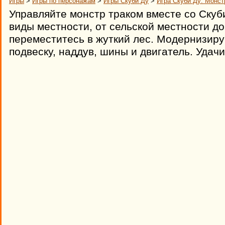
Игры
>
Игры по персонажам
>
Игры Скуби Ду
>
Игра Скуби Ду: Монст
Управляйте монстр траком вместе со Скуб
виды местности, от сельской местности до
переместитесь в жуткий лес. Модернизиру
подвеску, наддув, шины и двигатель. Удачи