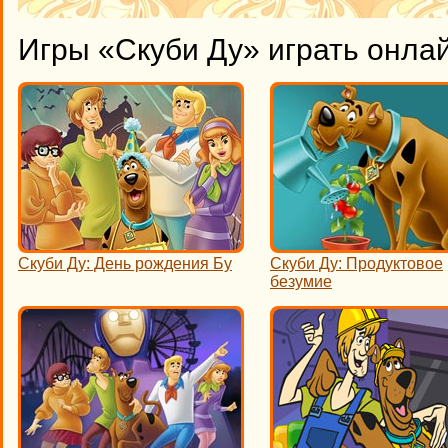
Игры «Скуби Ду» играть онла
Скуби Ду: День рождения Бу
Скуби Ду: Продуктовое
безумие