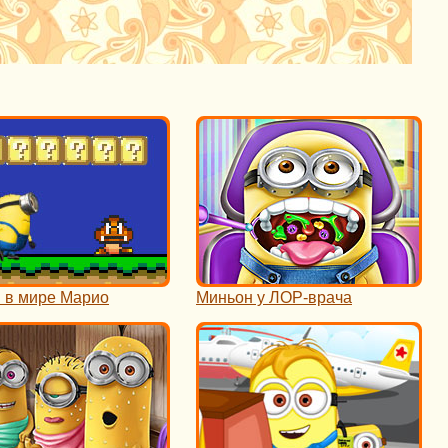
 в мире Марио
Миньон у ЛОР-врача