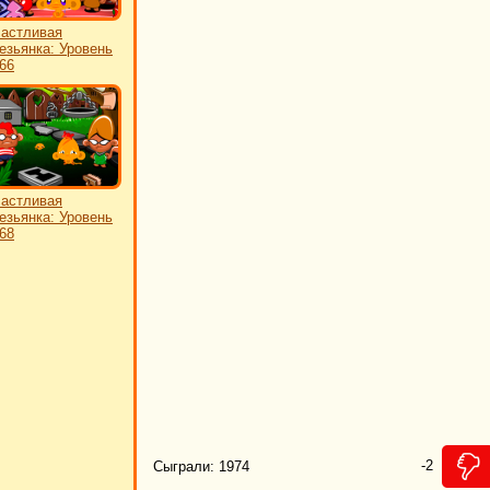
астливая
езьянка: Уровень
66
астливая
езьянка: Уровень
68
-2
Сыграли: 1974