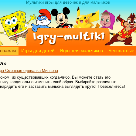
Мультики игры для девочек и для мальчиков
сонажам
Игры для детей
Игры для мальчиков
Бесплатные 
на»
ра Смешная одевалка Миньона
оном, из существовавших когда-либо. Вы можете стать его
ику кардинально изменить свой образ. Выбирайте различные
нарядить его и заставить миньона выглядеть круто! Повеселитесь!