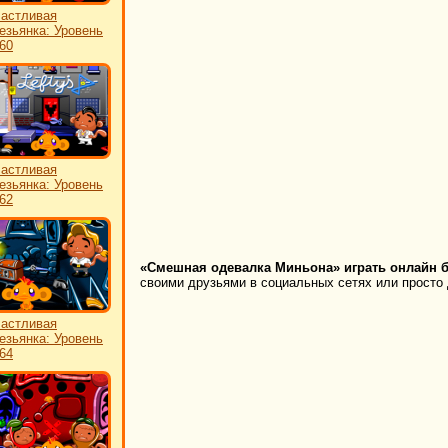
астливая
езьянка: Уровень
60
астливая
езьянка: Уровень
62
«Смешная одевалка Миньона» играть онлайн б
своими друзьями в социальных сетях или просто 
астливая
езьянка: Уровень
64