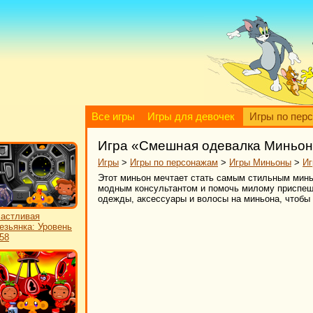
Все игры
Игры для девочек
Игры по пер
Игра «Смешная одевалка Миньо
Игры
>
Игры по персонажам
>
Игры Миньоны
>
Иг
Этот миньон мечтает стать самым стильным минь
модным консультантом и помочь милому приспешн
одежды, аксессуары и волосы на миньона, чтобы 
астливая
езьянка: Уровень
58