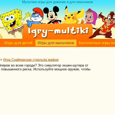
Мультики игры для девочек и для мальчиков
Игры для детей
Игры для мальчиков
Бесплатные игры о
>
Игра Снайперская стрельба мафии
пером во всем городе? Это симулятор экшен-шутера от
и повышенного риска. Используйте мощное оружие, чтобы