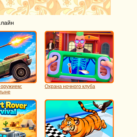
нлайн
 оружием:
Охрана ночного клуба
стыне