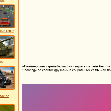
ков
кие гонки
ков
«Снайперская стрельба мафии» играть онлайн беспла
Shooting» со своими друзьями в социальных сетях или про
лах по