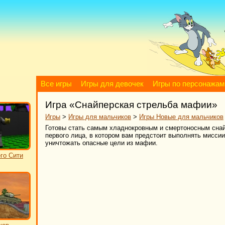
Все игры
Игры для девочек
Игры по персонажам
Игра «Снайперская стрельба мафии»
Игры
>
Игры для мальчиков
>
Игры Новые для мальчиков
Готовы стать самым хладнокровным и смертоносным снай
первого лица, в котором вам предстоит выполнять мисси
уничтожать опасные цели из мафии.
го Сити