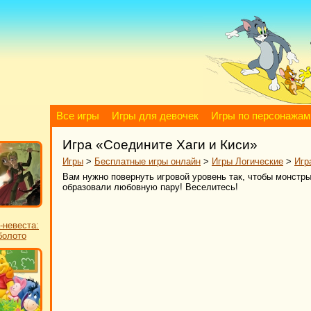
Все игры
Игры для девочек
Игры по персонажам
Игра «Соедините Хаги и Киси»
Игры
>
Бесплатные игры онлайн
>
Игры Логические
>
Игр
Вам нужно повернуть игровой уровень так, чтобы монстры
образовали любовную пару! Веселитесь!
-невеста:
болото