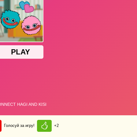
Голосуй за игру!
+2