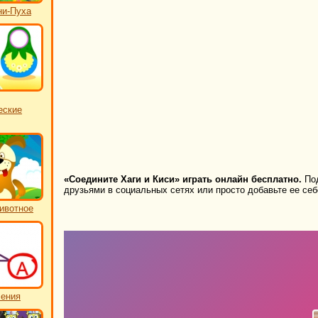
ни-Пуха
еские
«Соедините Хаги и Киси» играть онлайн бесплатно.
Под
друзьями в социальных сетях или просто добавьте ее себ
ивотное
чения