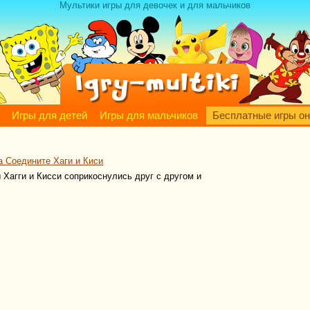
Мультики игры для девочек и для мальчиков
Игры для детей
Игры для мальчиков
Бесплатные игры о
а Соедините Хаги и Киси
 Хагги и Кисси соприкоснулись друг с другом и