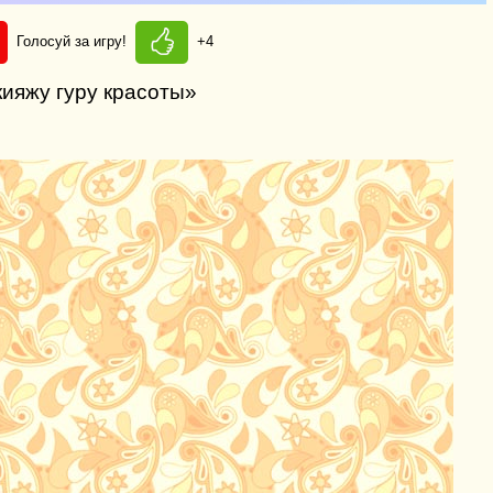
Голосуй за игру!
+4
кияжу гуру красоты»