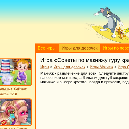
Все игры
Игры для девочек
Игры по пер
Игра «Советы по макияжу гуру кр
Игры
>
Игры для девочек
>
Игры Макияж
>
Игра 
Макияж - развлечение для всех! Следуйте инстр
нанесением макияжа, а бальзам для губ сохрани
макияжа и выбора крутого наряда и прически, по
лышка Хейзел:
авма ноги