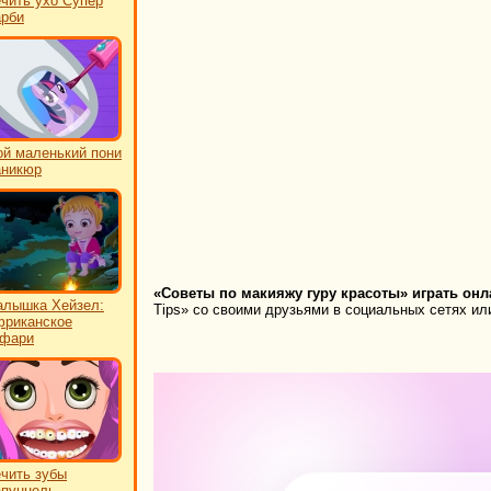
чить ухо Супер
рби
й маленький пони
аникюр
«Советы по макияжу гуру красоты» играть онл
лышка Хейзел:
Tips» со своими друзьями в социальных сетях или
риканское
афари
чить зубы
пунцель