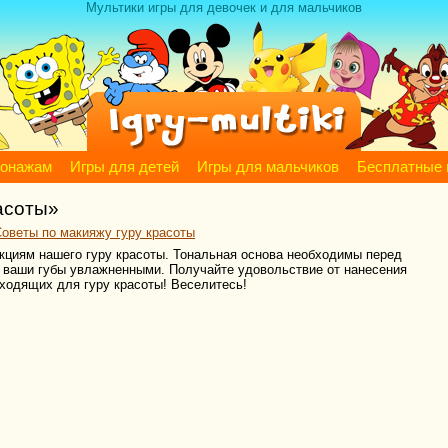
Мультики игры для девочек и для мальчиков
сонажам
Игры для детей
Игры для мальчиков
Бесплатные 
асоты»
Советы по макияжу гуру красоты
укциям нашего гуру красоты. Тональная основа необходимы перед
т ваши губы увлажненными. Получайте удовольствие от нанесения
дходящих для гуру красоты! Веселитесь!