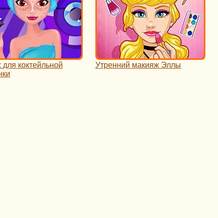
 для коктейльной
Утренний макияж Эллы
нки