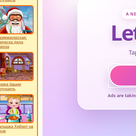
рикмахерская:
ическа деда
роза
орка башни
пунцель
лышка Хейзел на
хне