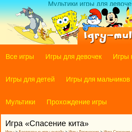
Мультики игры для девоче
Все игры
Игры для девочек
Игры 
Игры для детей
Игры для мальчиков
Мультики
Прохождение игры
Игра «Спасение кита»
Игры
>
Бесплатные игры онлайн
>
Игры Логические
>
Игра Спасение 