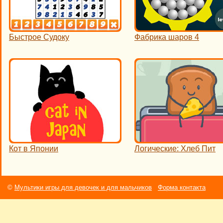
Быстрое Судоку
Фабрика шаров 4
Кот в Японии
Логические: Хлеб Пит
©
Мультики игры для девочек и для мальчиков
Форма контакта