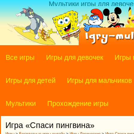
Мультики игры для девоче
Все игры
Игры для девочек
Игры 
Игры для детей
Игры для мальчиков
Мультики
Прохождение игры
Игра «Спаси пингвина»
Игры
>
Бесплатные игры онлайн
>
Игры Логические
>
Игра Спаси пин