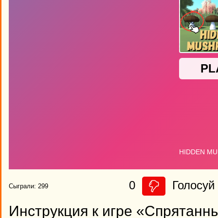
0
Голосуй 
Сыграли: 299
Инструкция к игре «Спрятанн