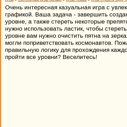
Очень интересная казуальная игра с увле
графикой. Ваша задача - завершить созд
уровне, а также стереть некоторые препят
нужно использовать ластик, чтобы стереть
уровне вам нужно очистить пятна на зерк
могли поприветствовать космонавтов. Пож
правильную логику для прохождения каждо
пройти все уровни? Веселитесь!