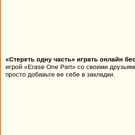
«Стереть одну часть» играть онлайн бе
игрой «Erase One Part» со своими друзьям
просто добавьте ее себе в закладки.