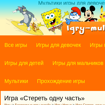
Мультики игры для девоче
Все игры
Игры для девочек
Игры 
Игры для детей
Игры для мальчиков
Мультики
Прохождение игры
Игра «Стереть одну часть»
Игры
>
Бесплатные игры онлайн
>
Игры Новые
>
Игра Стереть одну ч