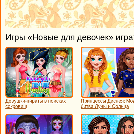
Игры «Новые для девочек» игра
Девушки-пираты в поисках
Принцессы Диснея: Мо
сокровищ
битва Луны и Солнца