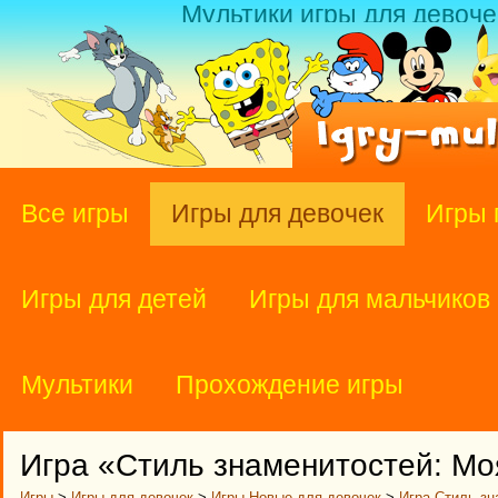
Мультики игры для девоче
Все игры
Игры для девочек
Игры 
Игры для детей
Игры для мальчиков
Мультики
Прохождение игры
Игра «Стиль знаменитостей: Мо
Игры
>
Игры для девочек
>
Игры Новые для девочек
>
Игра Стиль зн