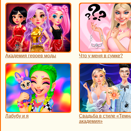
Академия героев моды
Что у меня в сумке?
Лабубу и я
Свадьба в стиле «Темн
академия»