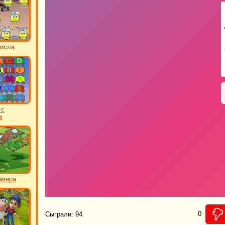
числа
 с
м
рмера
0
Сыграли: 94