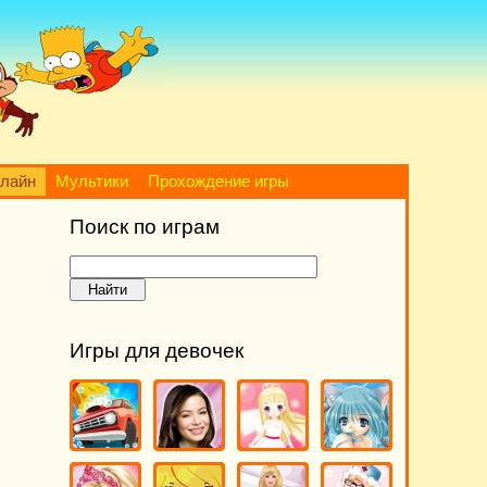
нлайн
Мультики
Прохождение игры
Поиск по играм
Игры для девочек