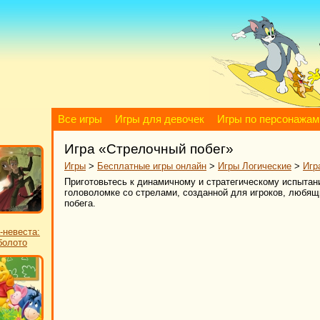
Все игры
Игры для девочек
Игры по персонажам
Игра «Стрелочный побег»
Игры
>
Бесплатные игры онлайн
>
Игры Логические
>
Игр
Приготовьтесь к динамичному и стратегическому испытан
головоломке со стрелами, созданной для игроков, любя
побега.
-невеста:
болото