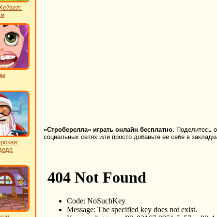
Хейзел:
ги
бы
ь
«Строберелла» играть онлайн бесплатно.
Поделитесь он
социальных сетях или просто добавьте ее себе в закладк
рская:
деда
шни