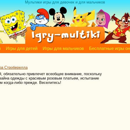
Мультики игры для девочек и для мальчиков
м
Игры для детей
Игры для мальчиков
Бесплатные игры о
ра Строберелла
й, обязательно привлечет всеобщее внимание, поскольку
изайна одежды с красивым розовым платьем, испытание
ем когда-либо прежде. Веселитесь!