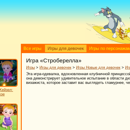
Все игры
Игры для девочек
Игры по персонажа
Игра «Строберелла»
Игры
>
Игры для девочек
>
Игры Новые для девочек
>
Иг
Эта игра-одевалка, вдохновленная клубничной принцессо
она демонстрирует удивительное испытание в области д
визажиста, которое заставит вас выглядеть гламурнее, ч
Хейзел:
кое