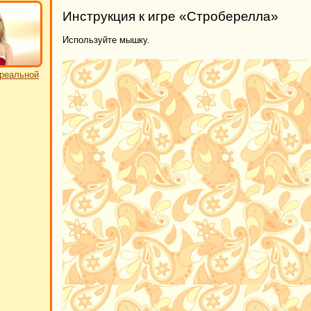
Инструкция к игре «Строберелла»
Используйте мышку.
реальной