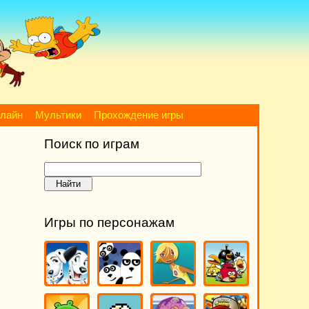
нлайн
Мультики
Прохождение игры
Поиск по играм
Игры по персонажам