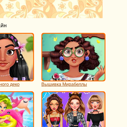
айн
ного деко
Вышивка Мирабеллы