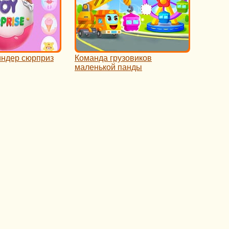
индер сюрприз
Команда грузовиков
маленькой панды