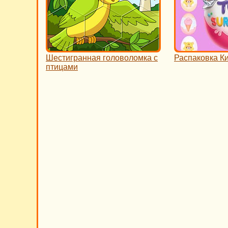
Шестигранная головоломка с
Распаковка К
птицами