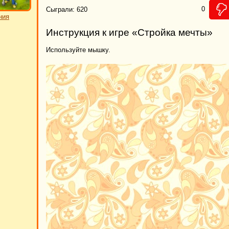
0
Сыграли: 620
ния
Инструкция к игре «Стройка мечты»
Используйте мышку.