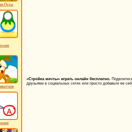
ни-Пуха
еские
«Стройка мечты» играть онлайн бесплатно.
Поделитесь 
друзьями в социальных сетях или просто добавьте ее себ
ивотное
чения