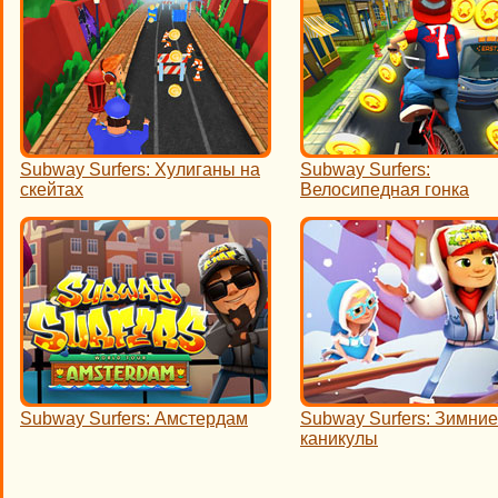
Subway Surfers: Хулиганы на
Subway Surfers:
скейтах
Велосипедная гонка
Subway Surfers: Амстердам
Subway Surfers: Зимние
каникулы