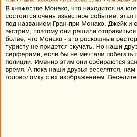
Игры
>
Игры по персонажам
>
Игры Subway Surfers
>
Игра Subway Ser
В княжестве Монако, что находится на юг
состоится очень известное событие, этап
под названием Гран-при Монако. Джейк и е
экстрим, поэтому они решили отправиться
более, что Монако - это роскошные рестор
туристу не придется скучать. Но наши дру
серферами, если бы не мечтали побегать 
полиции. Именно этим они собираются зан
время. А пока наши друзья веселятся, на
головоломку с их изображением. Веселите