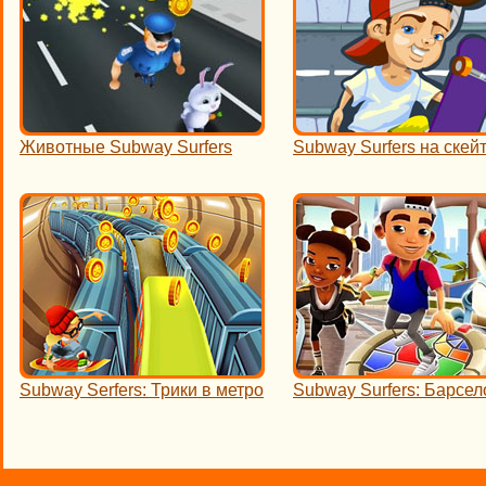
Животные Subway Surfers
Subway Surfers на скей
Subway Serfers: Трики в метро
Subway Surfers: Барсел