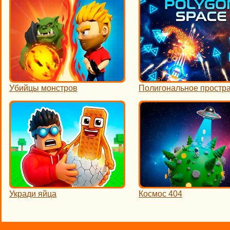
Убийцы монстров
Полигональное простр
Укради яйца
Космос 404