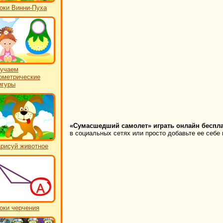
оки Винни-Пуха
учаем
ометрические
игуры
«Сумасшедший самолет» играть онлайн беспла
в социальных сетях или просто добавьте ее себе 
рисуй животное
оки черчения