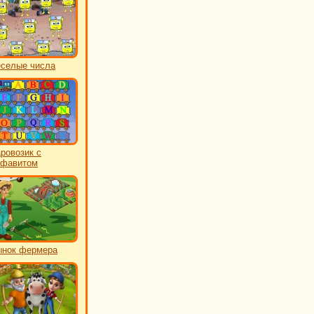
еселые числа
ровозик с
лфавитом
нок фермера