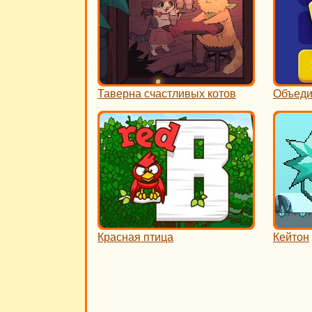
Таверна счастливых котов
Объеди
Красная птица
Кейтон