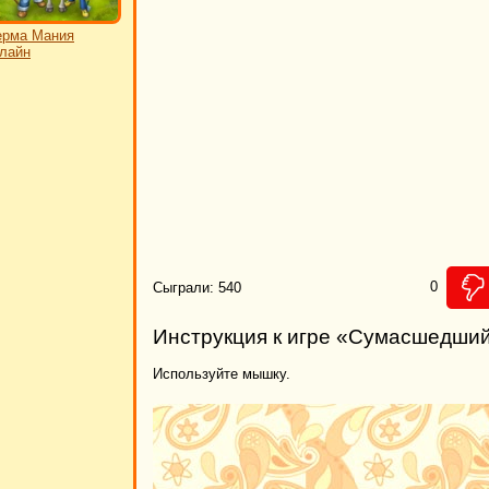
ерма Мания
лайн
0
Сыграли: 540
Инструкция к игре «Сумасшедши
Используйте мышку.