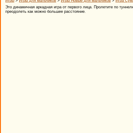
Игры
>
Игры для мальчиков
>
Игры Новые для мальчиков
>
Игра Сум
Это динамичная аркадная игра от первого лица. Пролетите по туннел
преодолеть как можно большее расстояние.