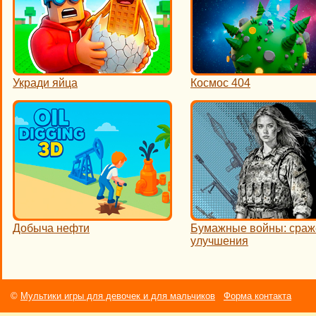
Укради яйца
Космос 404
Добыча нефти
Бумажные войны: сраж
улучшения
©
Мультики игры для девочек и для мальчиков
Форма контакта