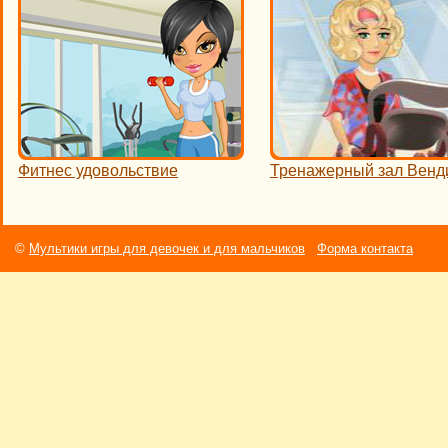
Фитнес удовольствие
Тренажерный зал Венд
©
Мультики игры для девочек и для мальчиков
Форма контакта