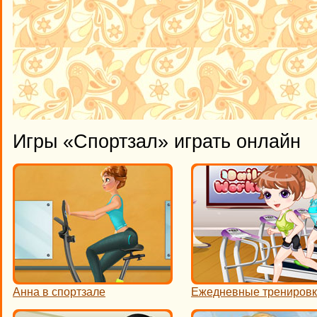
Игры «Спортзал» играть онлайн
Анна в спортзале
Ежедневные трениров