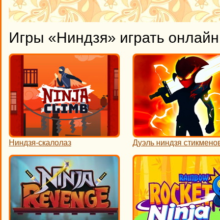
Игры «Ниндзя» играть онлайн
Ниндзя-скалолаз
Дуэль ниндзя стикмено