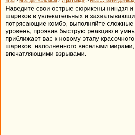
Игры
>
Игры для мальчиков
>
Игры Ниндзя
>
Игра Супер-ниндзя-воз
Наведите свои острые сюрикены ниндзя и
шариков в увлекательных и захватывающи
потрясающие комбо, выполняйте сложные 
уровень, проявив быструю реакцию и умн
приближает вас к новому этапу красочног
шариков, наполненного веселыми мирами,
впечатляющими взрывами.