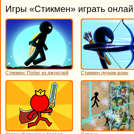
Игры «Стикмен» играть онлай
Стикмен: Побег из джунглей
Стикмен лучник-воин