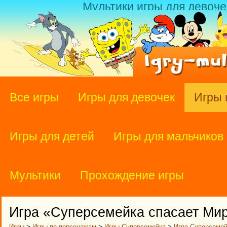
Мультики игры для девоче
Все игры
Игры для девочек
Игры 
Игры для детей
Игры для мальчиков
Мультики
Прохождение игры
Игра «Суперсемейка спасает Ми
Игры
>
Игры по персонажам
>
Игры Суперсемейка
>
Игра Суперсемей