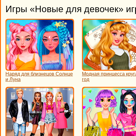
Игры «Новые для девочек» иг
Наряд для близнецов Солнце
Модная принцесса кру
и Луна
год