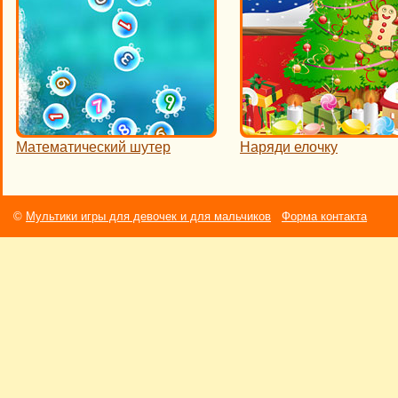
Математический шутер
Наряди елочку
©
Мультики игры для девочек и для мальчиков
Форма контакта