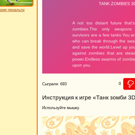
рия пенальти
0
Сыграли: 693
Инструкция к игре «Танк зомби 3
Используйте мышку.