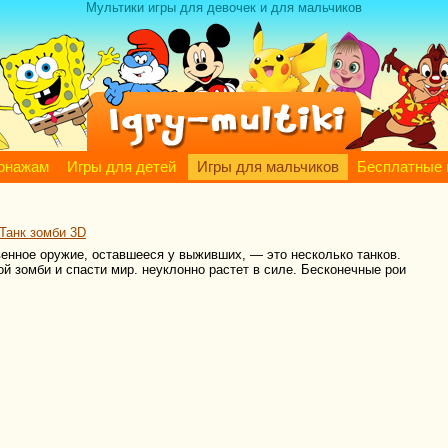
Мультики игры для девочек и для мальчиков
сонажам
Игры для детей
Игры для мальчиков
Бесплатные 
 Танк зомби 3D
енное оружие, оставшееся у выживших, — это несколько танков.
й зомби и спасти мир. неуклонно растет в силе. Бесконечные рои