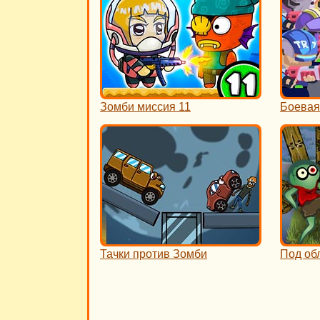
Зомби миссия 11
Боевая
Тачки против Зомби
Под об