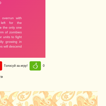
Голосуй за игру!
0
D»