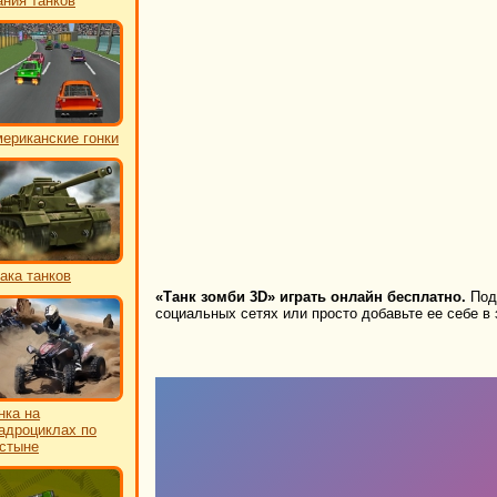
ния танков
ериканские гонки
ака танков
«Танк зомби 3D» играть онлайн бесплатно.
Поде
социальных сетях или просто добавьте ее себе в 
нка на
адроциклах по
стыне