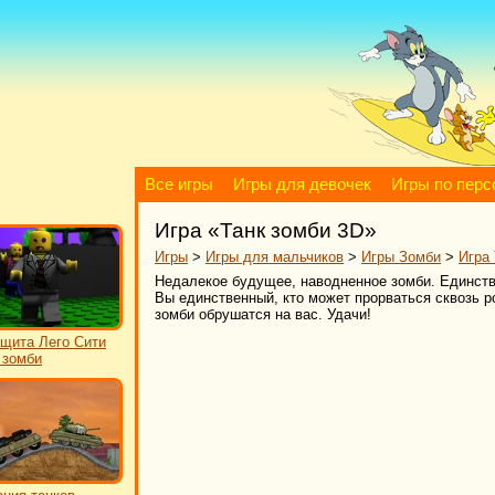
Все игры
Игры для девочек
Игры по пер
Игра «Танк зомби 3D»
Игры
>
Игры для мальчиков
>
Игры Зомби
>
Игра
Недалекое будущее, наводненное зомби. Единств
Вы единственный, кто может прорваться сквозь ро
зомби обрушатся на вас. Удачи!
щита Лего Сити
 зомби