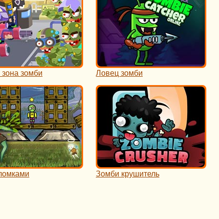
 зона зомби
Ловец зомби
ломками
Зомби крушитель