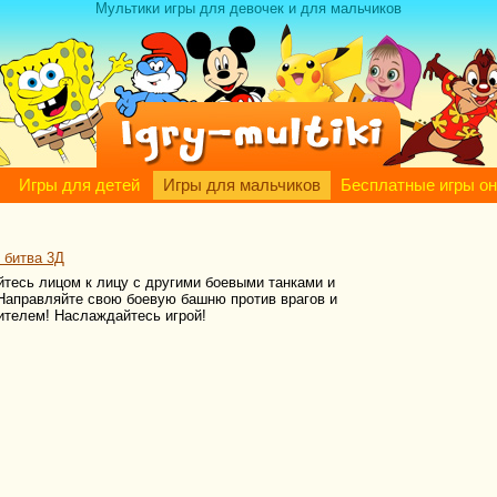
Мультики игры для девочек и для мальчиков
Игры для детей
Игры для мальчиков
Бесплатные игры о
 битва 3Д
йтесь лицом к лицу с другими боевыми танками и
 Направляйте свою боевую башню против врагов и
дителем! Наслаждайтесь игрой!