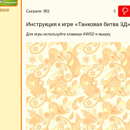
альти
-1
Сыграли: 901
Инструкция к игре «Танковая битва 3Д
Для игры используйте клавиши AWSD и мышку.