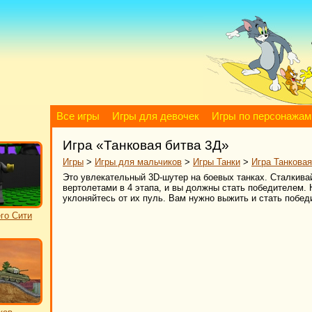
Все игры
Игры для девочек
Игры по персонажам
Игра «Танковая битва 3Д»
Игры
>
Игры для мальчиков
>
Игры Танки
>
Игра Танковая
Это увлекательный 3D-шутер на боевых танках. Сталкива
вертолетами в 4 этапа, и вы должны стать победителем.
уклоняйтесь от их пуль. Вам нужно выжить и стать побе
го Сити