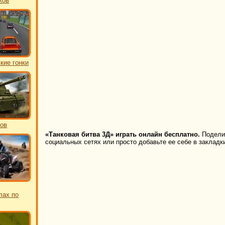
ков
кие гонки
ков
«Танковая битва 3Д» играть онлайн бесплатно.
Поделит
социальных сетях или просто добавьте ее себе в закладк
лах по