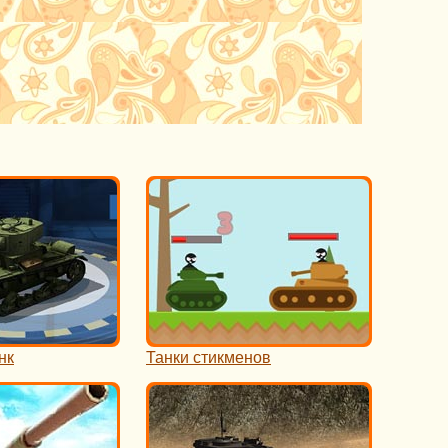
нк
Танки стикменов