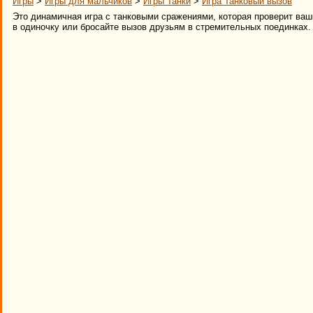
Игры
>
Игры для мальчиков
>
Игры Танки
>
Игра Танковый вызов
Это динамичная игра с танковыми сражениями, которая проверит ваш
в одиночку или бросайте вызов друзьям в стремительных поединках