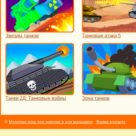
Звезды танков
Танковая атака 5
Танки 2Д: Танковые войны
Зона танков
©
Мультики игры для девочек и для мальчиков
Форма контакта