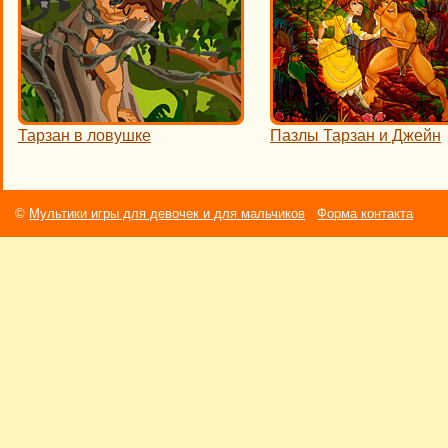
Тарзан в ловушке
Пазлы Тарзан и Джейн
©
Мультики игры для девочек и для мальчиков
Форма контакта