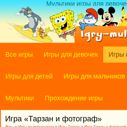
Мультики игры для девоче
Все игры
Игры для девочек
Игры 
Игры для детей
Игры для мальчиков
Мультики
Прохождение игры
Игра «Тарзан и фотограф»
Игры
>
Игры по персонажам
>
Игры Тарзан
>
Игра Тарзан и фотограф