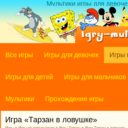
Мультики игры для девоче
Все игры
Игры для девочек
Игры 
Игры для детей
Игры для мальчиков
Мультики
Прохождение игры
Игра «Тарзан в ловушке»
Игры
>
Игры по персонажам
>
Игры Тарзан
>
Игра Тарзан в ловушке