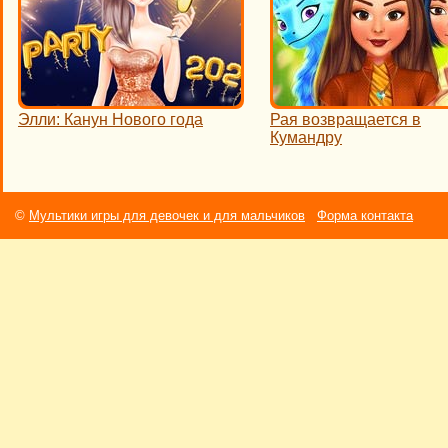
Элли: Канун Нового года
Рая возвращается в
Кумандру
©
Мультики игры для девочек и для мальчиков
Форма контакта