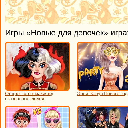
Игры «Новые для девочек» игра
От простого к макияжу
Элли: Канун Нового год
сказочного злодея