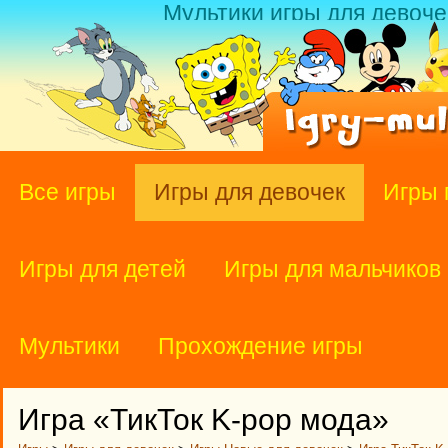
Мультики игры для девоче
Все игры
Игры для девочек
Игры 
Игры для детей
Игры для мальчиков
Мультики
Прохождение игры
Игра «ТикТок K-pop мода»