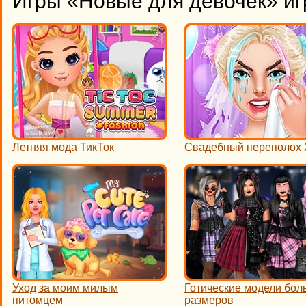
Игры «Новые для девочек» иг
Летняя мода ТикТок
Свадебный переполох 
Уход за моим милым
Готические модели бол
питомцем
размеров