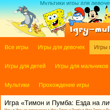
Мультики игры для девоче
Все игры
Игры для девочек
Игры 
Игры для детей
Игры для мальчиков
Мультики
Прохождение игры
Игра «Тимон и Пумба: Езда на л
Игры
>
Игры по персонажам
>
Игры Тимон и Пумба
>
Игра Тимон и Пу