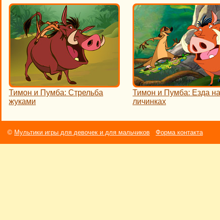
Тимон и Пумба: Стрельба
Тимон и Пумба: Езда н
жуками
личинках
©
Мультики игры для девочек и для мальчиков
Форма контакта