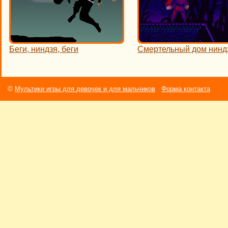
Беги, ниндзя, беги
Смертельный дом нинд
©
Мультики игры для девочек и для мальчиков
Форма контакта