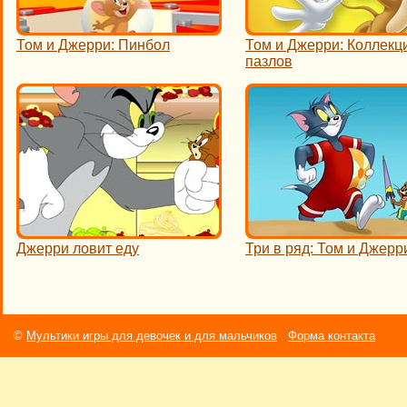
Том и Джерри: Пинбол
Том и Джерри: Коллекц
пазлов
Джерри ловит еду
Три в ряд: Том и Джерр
©
Мультики игры для девочек и для мальчиков
Форма контакта