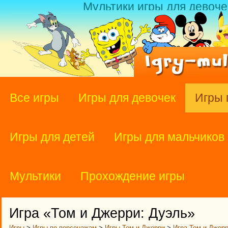
Мультики игры для девоче
Все игры
Игры для девочек
Игры 
Игры для детей
Игры для мальчиков
Мультики
Прохождение игры
Игра «Том и Джерри: Дуэль»
Игры
>
Игры по персонажам
>
Игры Том и Джерри
>
Игра Том и Джерр