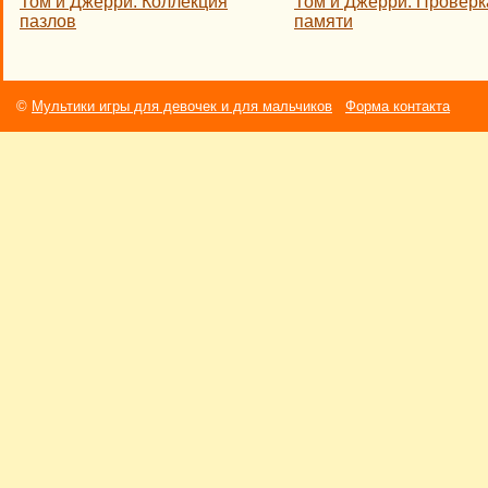
Том и Джерри: Коллекция
Том и Джерри: Проверк
пазлов
памяти
©
Мультики игры для девочек и для мальчиков
Форма контакта