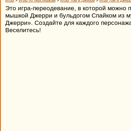
Игры
>
Игры по персонажам
>
Игры Том и Джерри
>
Игра Том и Джер
Это игра-переодевание, в которой можно 
мышкой Джерри и бульдогом Спайком из м
Джерри». Создайте для каждого персонаж
Веселитесь!