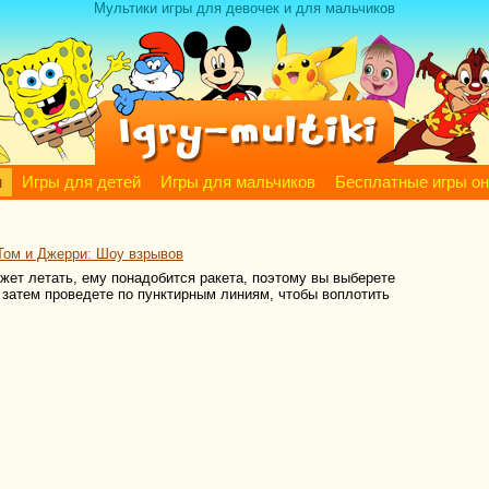
Мультики игры для девочек и для мальчиков
м
Игры для детей
Игры для мальчиков
Бесплатные игры о
Том и Джерри: Шоу взрывов
жет летать, ему понадобится ракета, поэтому вы выберете
 затем проведете по пунктирным линиям, чтобы воплотить