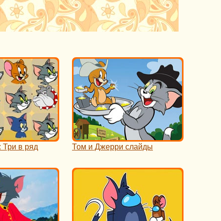
 Три в ряд
Том и Джерри слайды