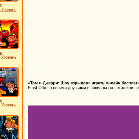
я
: Уровень
я
: Уровень
«Том и Джерри: Шоу взрывов» играть онлайн бесплат
Blast Off» со своими друзьями в социальных сетях или пр
я
: Уровень