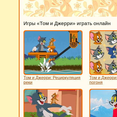
Игры «Том и Джерри» играть онлайн
Том и Джерри: Рециркуляция
Том и Джерри:
реки
погоня