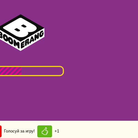
Голосуй за игру!
+1