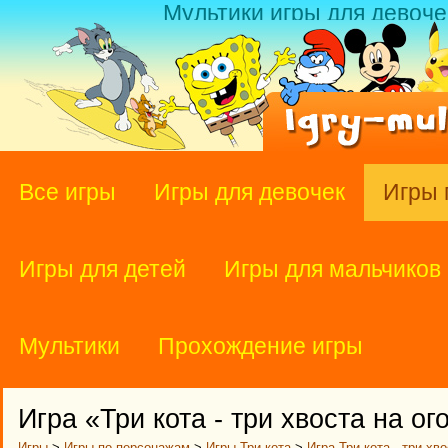
Мультики игры для девоче
Все игры
Игры для девочек
Игры 
Игры для детей
Игры для мальчиков
Мультики
Прохождение игры
Игра «Три кота - три хвоста на ог
Игры
>
Игры по персонажам
>
Игры Три кота
>
Игра Три кота - три хв